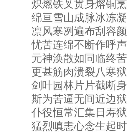
炽燃铁叉贯身熔铜烹
绵亘雪山成脉冰冻凝
凛风寒冽遍布刮容颜
忧苦连绵不断作呼声
元神涣散如同临终苦
更甚筋肉溃裂八寒狱
剑叶园林片片截断身
斯为苦逼无间近边狱
仆役恒常汇集日寿狱
猛烈嗔恚心念生起时