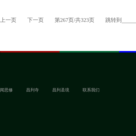
上一页
下一页
第
267
页/共
323
页
跳转到
闻思修
昌列寺
昌列圣境
联系我们