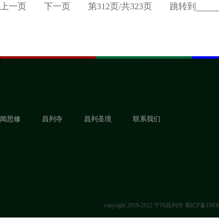
上一页
下一页
第
312
页/共
323
页
跳转到
闻思修
昌列寺
昌列圣境
联系我们
copyright 2019-2022 宁玛昌列寺
蜀ICP备1903