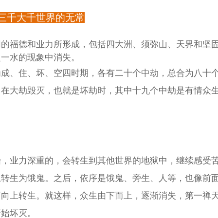
三千大千世界的无常
同的福德和业力所形成，包括四大洲、须弥山、天界和坚
火一水的现象中消失。
为成、住、坏、空四时期，各有二十个中劫，总合为八十
。在大劫毁灭，也就是坏劫时，其中十九个中劫是有情众
始，业力深重的，会转生到其他世界的地狱中，继续感受
上转生为饿鬼。之后，依序是饿鬼、旁生、人等，也像前
而向上转生。就这样，众生由下而上，逐渐消失，第一禅
开始坏灭。