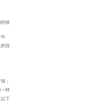
固的铁
个中
生的毁
苦报；
面一样
天以下