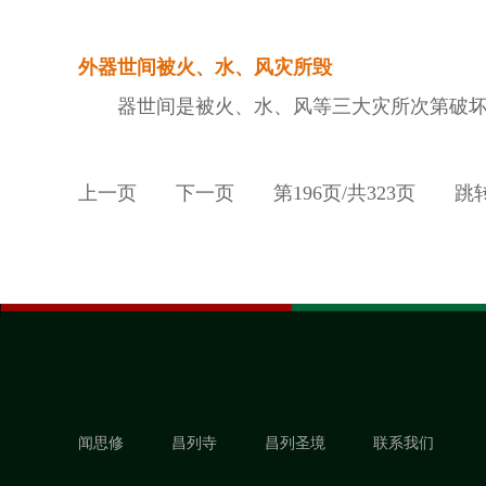
外器世间被火、水、风灾所毁
器世间是被火、水、风等三大灾所次第破
上一页
下一页
第
196
页/共
323
页
跳
闻思修
昌列寺
昌列圣境
联系我们