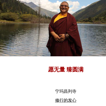
愿无量 臻圆满
宁玛昌列寺
修行的发心