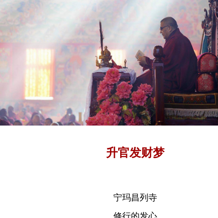
升官发财梦
宁玛昌列寺
修行的发心