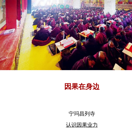
因果在身边
宁玛昌列寺
认识因果业力