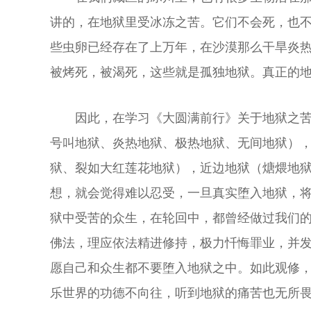
讲的，在地狱里受冰冻之苦。它们不会死，也
些虫卵已经存在了上万年，在沙漠那么干旱炎热
被烤死，被渴死，这些就是孤独地狱。真正的
因此，在学习《大圆满前行》关于地狱之
号叫地狱、炎热地狱、极热地狱、无间地狱）
狱、裂如大红莲花地狱），近边地狱（煻煨地
想，就会觉得难以忍受，一旦真实堕入地狱，
狱中受苦的众生，在轮回中，都曾经做过我们
佛法，理应依法精进修持，极力忏悔罪业，并
愿自己和众生都不要堕入地狱之中。如此观修
乐世界的功德不向往，听到地狱的痛苦也无所