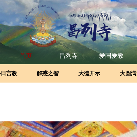
首页
昌列寺
爱国爱教
每日言教
解惑之智
大德开示
大圆满