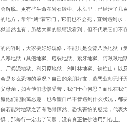
不会解脱。更有些生命在岩石缝中、木头里，已经活了几
的地方，常年“烤”着它们，它们也不会死，直到遇到水
地狱当然也有，虽然大家的眼睛没看到，但不代表它们不
苦的内容时，大家要好好观修，不能只是会背八热地狱（
，八寒地狱（具疱地狱、疱裂地狱、紧牙地狱、阿啾啾地
狱、尸粪泥地狱、利刃原地狱、剑叶林地狱、铁柱山）以
将会是多么恐怖的境况？自己的亲朋好友，造恶业却无忏
的父母亲，如今他们悲惨受苦，我们于心何忍？而现在我
发愿他们能脱离恶趣，也希望自己不管遇到什么状况，都
，倘若能对地狱之苦有毛骨悚然、恐惧害怕的感觉，代表
畏惧，那修行一定出了问题，没有真正把佛法用到心上。