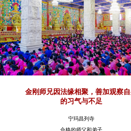
金刚师兄因法缘相聚，善加观察自
的习气与不足
宁玛昌列寺
合格的师父和弟子