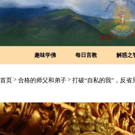
首页
趣味学佛
每日言教
解惑之
>
>
首页
合格的师父和弟子
打破“自私的我”，反省