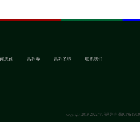
闻思修
昌列寺
昌列圣境
联系我们
copyright 2019-2022 宁玛昌列寺
蜀ICP备1903