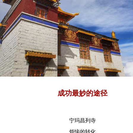
成功最妙的途径
宁玛昌列寺
烦恼的转化