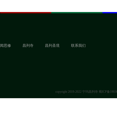
闻思修
昌列寺
昌列圣境
联系我们
copyright 2019-2022 宁玛昌列寺
蜀ICP备1903