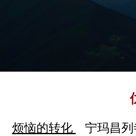
烦恼的转化
宁玛昌列