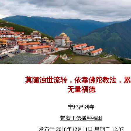
莫随浊世流转，依靠佛陀教法，累
无量福德
宁玛昌列寺
带着正信播种福田
发布于 2018年12月11日 星期二 12:07