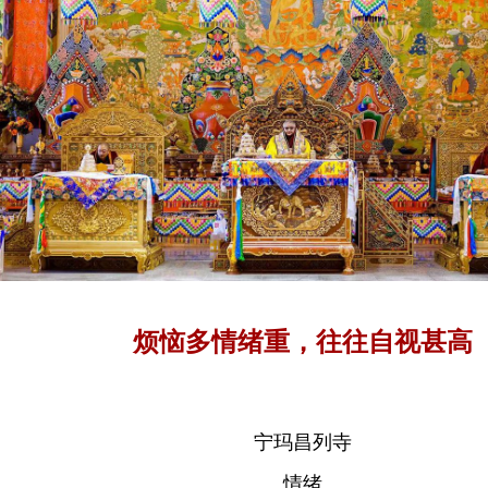
烦恼多情绪重，往往自视甚高
宁玛昌列寺
情绪