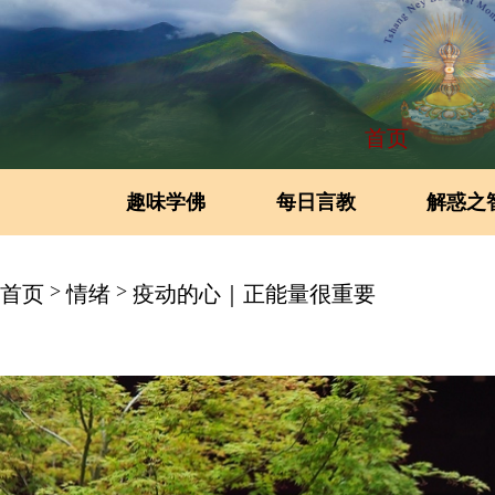
首页
趣味学佛
每日言教
解惑之
>
>
首页
情绪
疫动的心｜正能量很重要