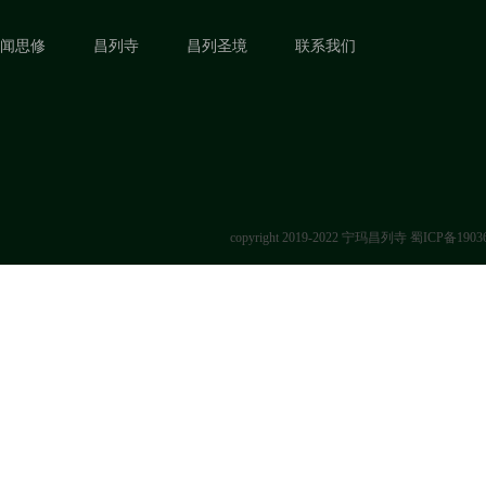
闻思修
昌列寺
昌列圣境
联系我们
copyright 2019-2022 宁玛昌列寺
蜀ICP备1903