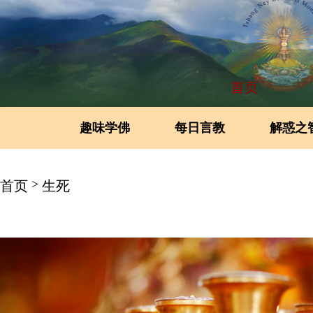
首页
趣味学佛
每日言教
解惑之
>
首页
生死