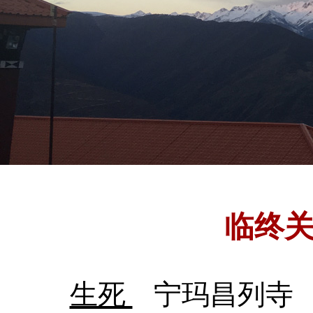
临终
生死
宁玛昌列寺