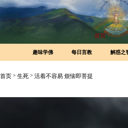
首页
趣味学佛
每日言教
解惑之
>
>
首页
生死
活着不容易 烦恼即菩提