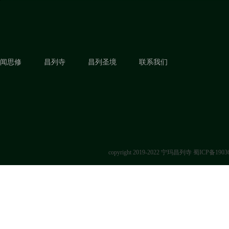
闻思修
昌列寺
昌列圣境
联系我们
copyright 2019-2022 宁玛昌列寺
蜀ICP备1903