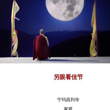
另眼看佳节
宁玛昌列寺
家庭