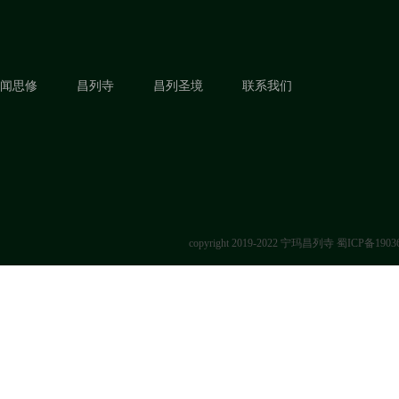
闻思修
昌列寺
昌列圣境
联系我们
copyright 2019-2022 宁玛昌列寺
蜀ICP备1903