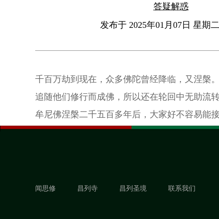
答疑解惑
发布于 2025年01月07日 星期二 
千百万劫到现在，众多佛陀曾经降临，又涅槃
追随他们修行而成佛，所以还在轮回中无助流
牟尼佛涅槃二千五百多年后，大家好不容易能
的幸运吗？如若没有佛降临世间传法，很多人
取，也无法用凡夫的智慧解决生死轮回的问题
像是黑暗中的光明火炬，既然有机会能见到佛
又走入另一个漫长的黑暗。
闻思修
昌列寺
昌列圣境
联系我们