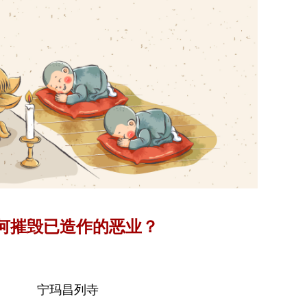
何摧毁已造作的恶业？
宁玛昌列寺