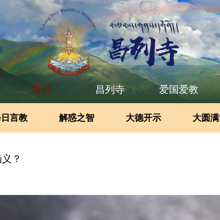
首页
昌列寺
爱国爱教
每日言教
解惑之智
大德开示
大圆满
涵义？