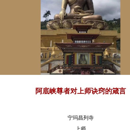
阿底峡尊者对上师诀窍的箴言
宁玛昌列寺
上师