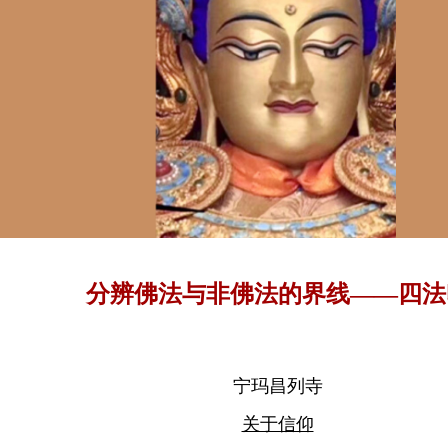
分辨佛法与非佛法的界线——四法
宁玛昌列寺
关于信仰