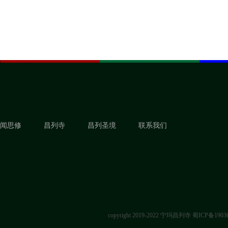
闻思修
昌列寺
昌列圣境
联系我们
copyright 2019-2022 宁玛昌列寺
蜀ICP备1903