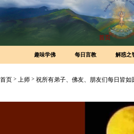
首页
趣味学佛
每日言教
解惑之
>
>
首页
上师
祝所有弟子、佛友、朋友们每日皆如