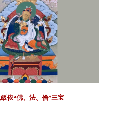
皈依“佛、法、僧”三宝