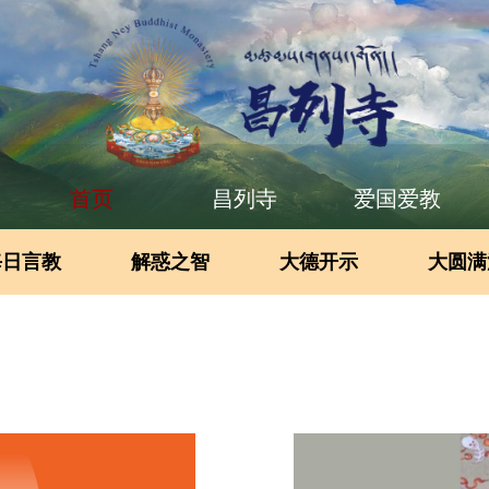
首页
昌列寺
爱国爱教
每日言教
解惑之智
大德开示
大圆满