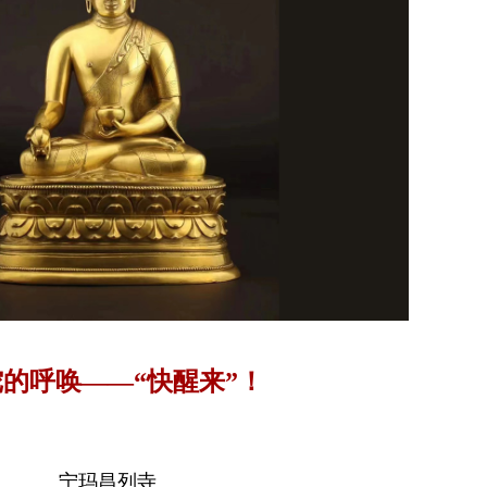
的呼唤——“快醒来”！
宁玛昌列寺