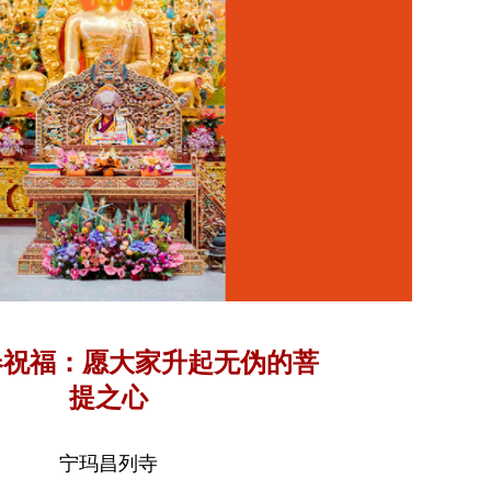
春祝福：愿大家升起无伪的菩
提之心
宁玛昌列寺