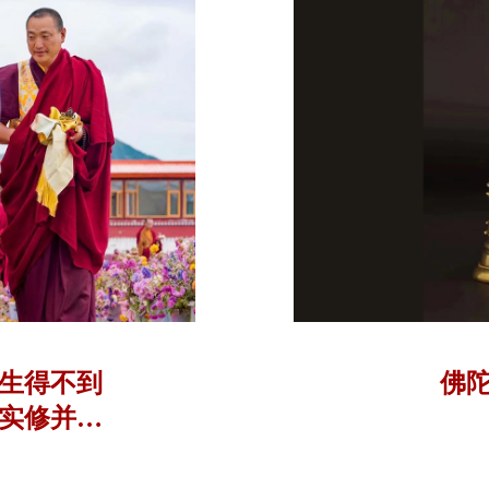
听生得不到
佛陀
实修并获