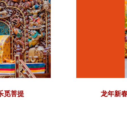
， 游戏苦乐觅菩提
龙年新