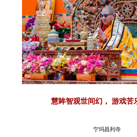
慧眸智观世间幻
宁玛昌列寺