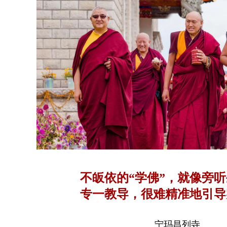
不皈依的“学佛”，就像旁
专一教导，很难精准地引导
得实证
宁玛昌列寺