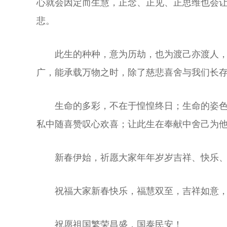
心就会因定而生慧，正念、正见、正思维也会
悲。
此生的种种，意为历劫，也为渡己亦渡人
广，能承载万物之时，除了慈悲喜舍与我们长
生命的多彩，不在于惶惶终日；生命的姿
私中随喜赞叹心欢喜；让此生在奉献中舍己为
新春伊始，祈愿大家年年岁岁吉祥、快乐
祝福大家新春快乐，福慧双至，吉祥如意
祝愿祖国繁荣昌盛，国泰民安！