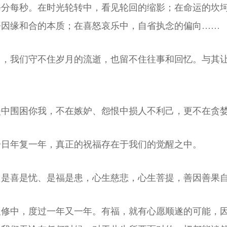
每分每秒。在时光轮转中，看见轮回的缩影；在命运的坎
悟因缘和合的本质；在喜怒哀乐中，自省执念的偏向……
中，我们守不住岁月的流逝，也留不住往事和回忆。与其
失中围困你我，不在嫉妒、怨恨中损人不利己，更不在贪
一日年复一年，真正的祝福存在于我们的觉醒之中。
。是喜是忧、是福是患，心生慈悲，心生菩提，善因善果
双修中，度过一年又一年。有福，就有心愿顺遂的可能，