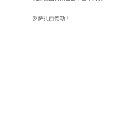
罗萨扎西德勒！