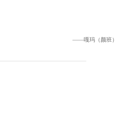
——嘎玛（颜班）