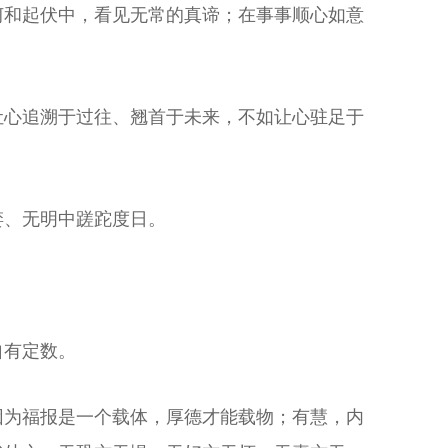
坷和起伏中，看见无常的真谛；在事事顺心如意
让心追溯于过往、翘首于未来，不如让心驻足于
婪、无明中蹉跎度日。
自有定数。
因为福报是一个载体，厚德才能载物；有慧，内