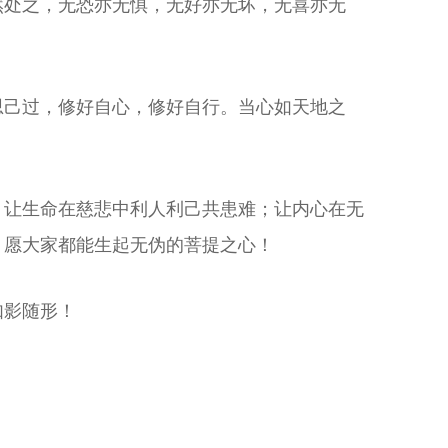
然处之，无恐亦无惧，无好亦无坏，无喜亦无
思己过，修好自心，修好自行。当心如天地之
。
；让生命在慈悲中利人利己共患难；让内心在无
！愿大家都能生起无伪的菩提之心！
如影随形！