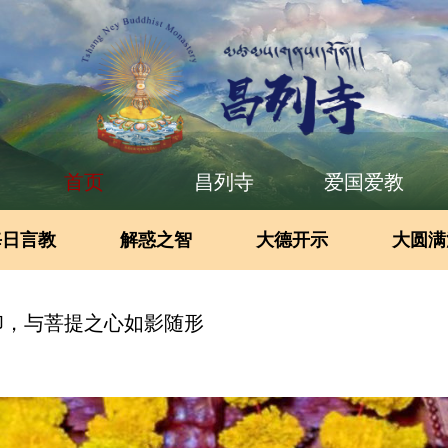
首页
昌列寺
爱国爱教
每日言教
解惑之智
大德开示
大圆满
印，与菩提之心如影随形