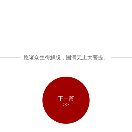
愿诸众生得解脱，圆满无上大菩提。
下一篇
>>