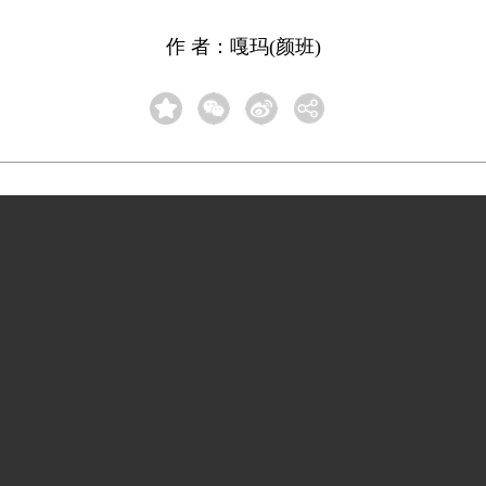
作 者：嘎玛(颜班)