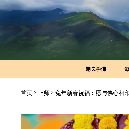
趣味学佛
>
>
首页
上师
兔年新春祝福：愿与佛心相