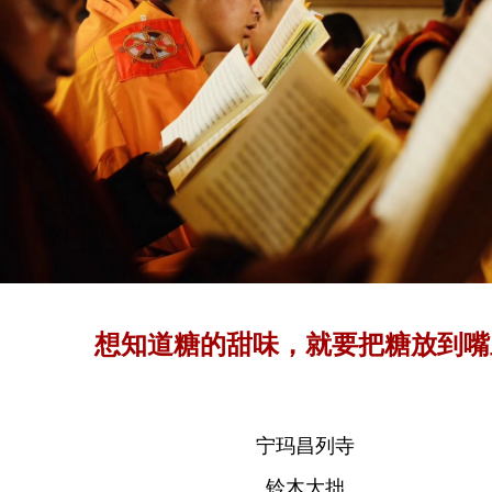
想知道糖的甜味，就要把糖放到嘴
宁玛昌列寺
铃木大拙