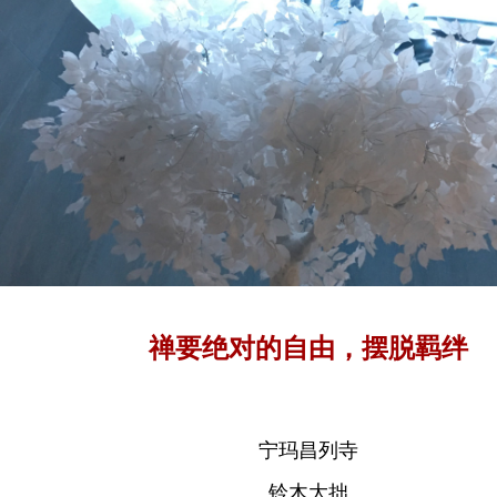
禅要绝对的自由，摆脱羁绊
宁玛昌列寺
铃木大拙