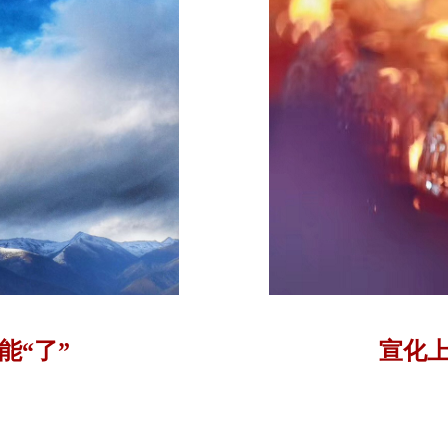
能“了”
宣化