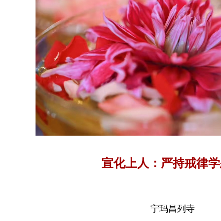
宣化上人：严持戒律学
宁玛昌列寺