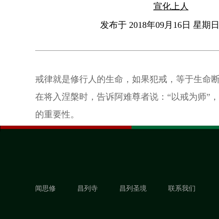
宣化上人
发布于 2018年09月16日 星期日 
戒律就是修行人的生命，如果犯戒，等于生命
在将入涅槃时，告诉阿难尊者说：“以戒为师”
的重要性。
闻思修
昌列寺
昌列圣境
联系我们