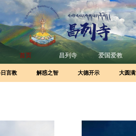
首页
昌列寺
爱国爱教
每日言教
解惑之智
大德开示
大圆满