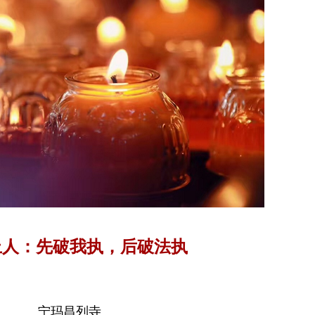
上人：先破我执，后破法执
宁玛昌列寺