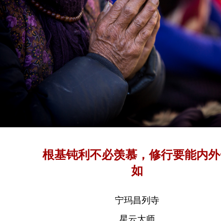
根基钝利不必羡慕，修行要能内外
如
宁玛昌列寺
星云大师