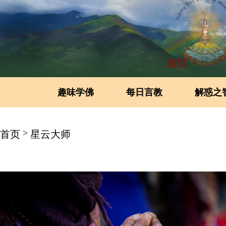
首页
趣味学佛
每日言教
解惑之
>
首页
星云大师