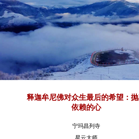
释迦牟尼佛对众生最后的希望：抛
依赖的心
宁玛昌列寺
星云大师