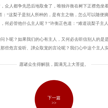
，众人都争先恐后地取食了，唯独许衡在树下正襟危坐着
答：“这梨子是别人所种的，是有主之物，怎么可以随便摘
，何必管他什么主人呢？”许衡正色道：“难道说梨子主
神问卜呢？如果我们的心有主人，又何必去听信别人的是
取那些危言耸听、譁众取宠的言论呢？我们心中这个主人
愿诸众生得解脱，圆满无上大菩提。
下一篇
>>