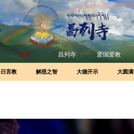
首页
昌列寺
爱国爱教
每日言教
解惑之智
大德开示
大圆满