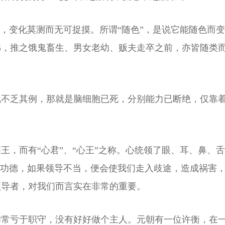
妙，变化莫测而无可捉摸。所谓“随色”，是说它能随色而
佛，推之饿鬼畜生、男女老幼、贩夫走卒之前，亦皆随类
不乏其例，那就是脑细胞已死，分别能力已断绝，仅靠着
王，而有“心君”、“心王”之称。心统领了眼、耳、鼻、
多功德，如果领导不当，便会使我们走入歧途，造成祸害
领导者，对我们而言实在非常的重要。
却常亏于职守，没有好好做个主人。元朝有一位许衡，在