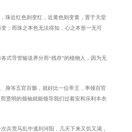
变，珠近红色则变红，近黄色则变黄，置于天堂
而变；而珠之本色无法得知，心之本形一无可
各式导管输送养分而“残存”的植物人，因为无
舌、身等五官百骸，就好比一位帝王，率领百官
，而贤明的领袖就能领导我们过着安和乐利丰衣
一次兵荒马乱中逃到河阳，几天下来又饥又渴，