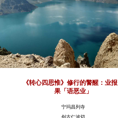
《转心四思惟》修行的警醒：业报
果「语恶业」
宁玛昌列寺
创古仁波切