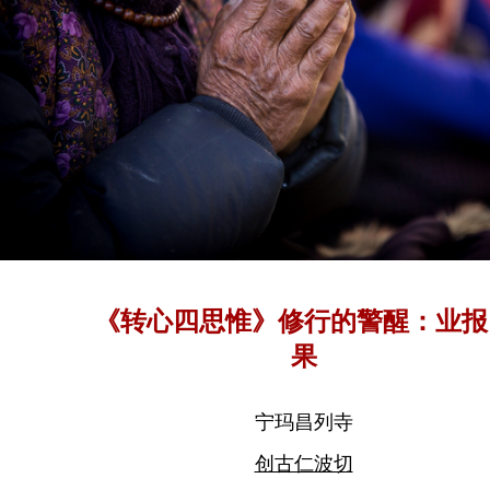
《转心四思惟》修行的警醒：业报
果
宁玛昌列寺
创古仁波切