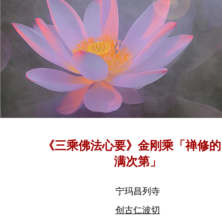
《三乘佛法心要》金刚乘「禅修的
满次第」
宁玛昌列寺
创古仁波切