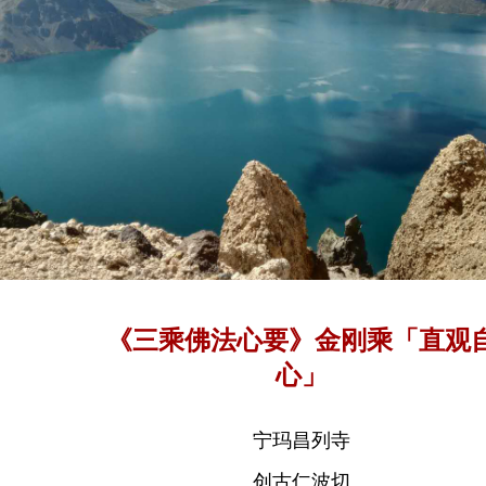
《三乘佛法心要》金刚乘「直观
心」
宁玛昌列寺
创古仁波切