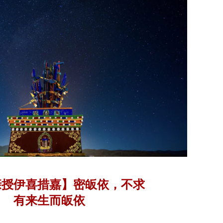
亲授伊喜措嘉】密皈依，不求
有来生而皈依