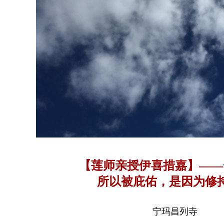
【莲师亲授伊喜措嘉】——
所以被庇佑，是因为修
宁玛昌列寺