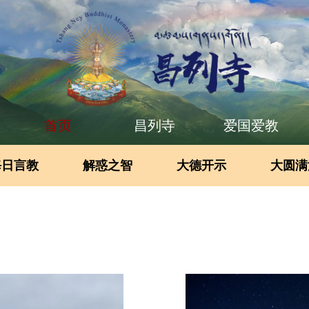
首页
昌列寺
爱国爱教
每日言教
解惑之智
大德开示
大圆满