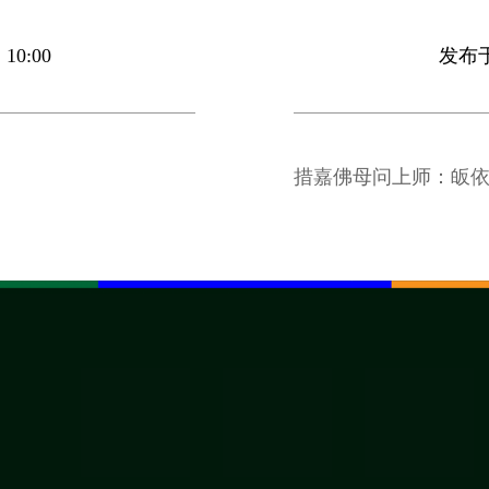
10:00
发布于 
？
措嘉佛母问上师：皈