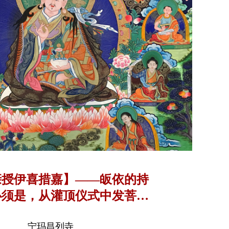
亲授伊喜措嘉】——皈依的持
必须是，从灌顶仪式中发菩提
刻起，直到证得金刚持果位为
宁玛昌列寺
止