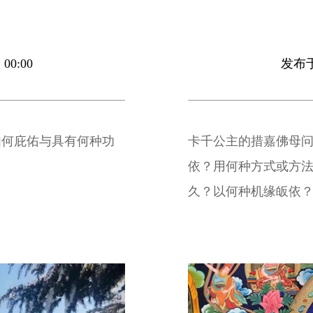
00:00
发布于 
如何庇佑与具有何种功
卡千公主的措嘉佛母
依？用何种方式或方
久？以何种机缘皈依