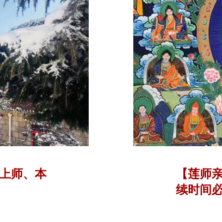
上师、本
【莲师
续时间
心的时