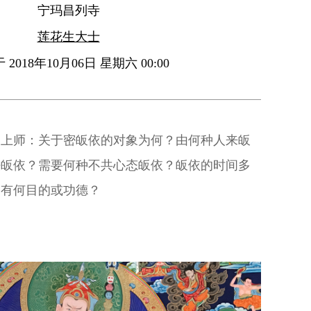
宁玛昌列寺
莲花生大士
2018年10月06日 星期六 00:00
问上师：关于密皈依的对象为何？由何种人来皈
法皈依？需要何种不共心态皈依？皈依的时间多
？有何目的或功德？