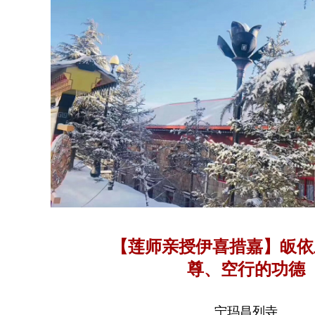
【莲师亲授伊喜措嘉】皈依
尊、空行的功德
宁玛昌列寺