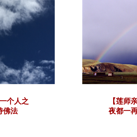
一个人之
【莲师
持佛法
夜都一