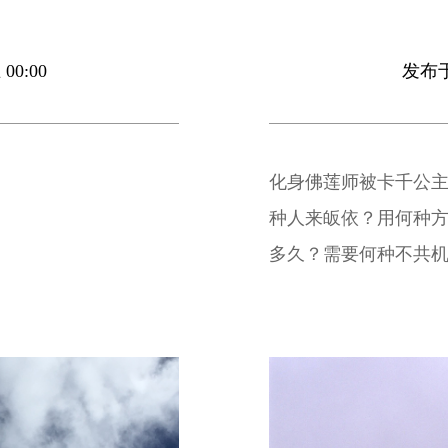
00:00
发布于 
化身佛莲师被卡千公
种人来皈依？用何种
多久？需要何种不共