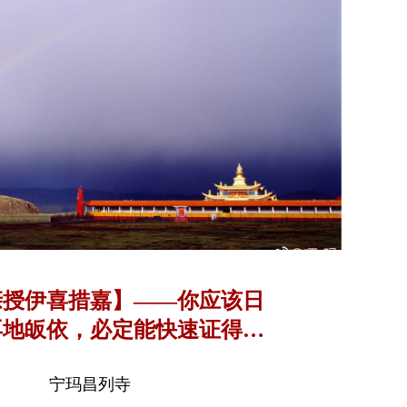
亲授伊喜措嘉】——你应该日
再地皈依，必定能快速证得完
满的佛果
宁玛昌列寺