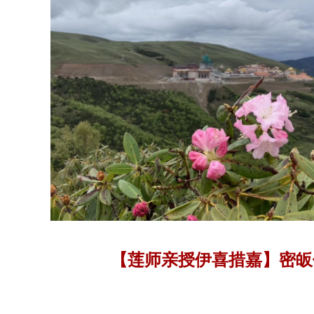
【莲师亲授伊喜措嘉】密皈