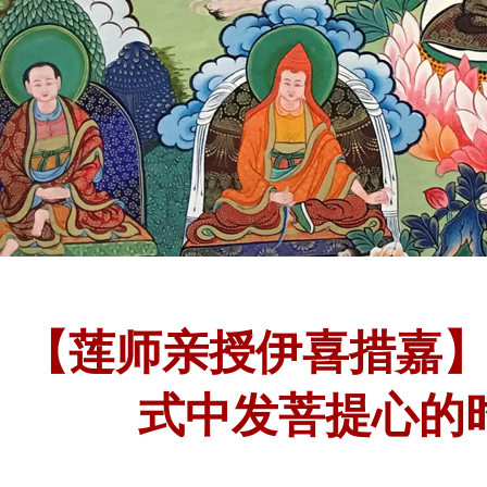
【莲师亲授伊喜措嘉
式中发菩提心的