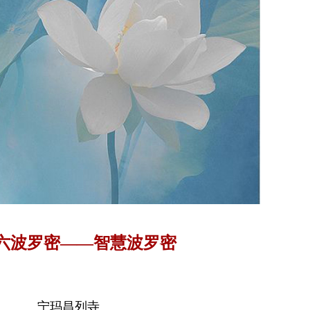
六波罗密——智慧波罗密
宁玛昌列寺