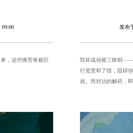
09:00
发布于 
后来，这些痛苦将被巨
毁坏或动摇三昧耶—
行觉受和了悟，阻碍
就。而对治的解药，
正修行。