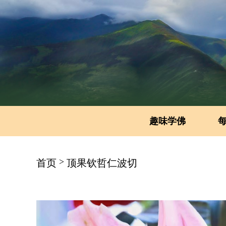
趣味学佛
>
首页
顶果钦哲仁波切