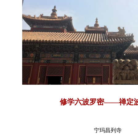
修学六波罗密——禅定
宁玛昌列寺