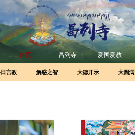
首页
昌列寺
爱国爱教
每日言教
解惑之智
大德开示
大圆满