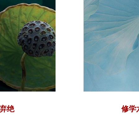
弃绝
修学