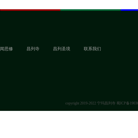
闻思修
昌列寺
昌列圣境
联系我们
copyright 2019-2022 宁玛昌列寺
蜀ICP备1903