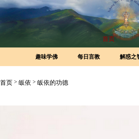
首页
趣味学佛
每日言教
解惑之
>
>
首页
皈依
皈依的功德