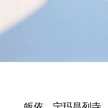
皈依
宁玛昌列寺