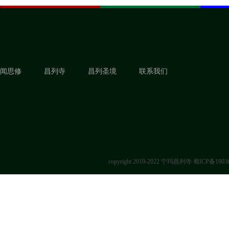
闻思修
昌列寺
昌列圣境
联系我们
copyright 2019-2022 宁玛昌列寺
蜀ICP备1903