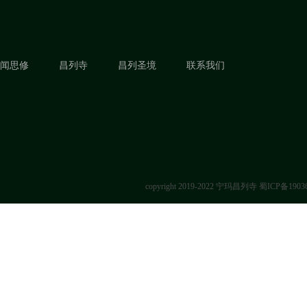
闻思修
昌列寺
昌列圣境
联系我们
copyright 2019-2022 宁玛昌列寺
蜀ICP备1903