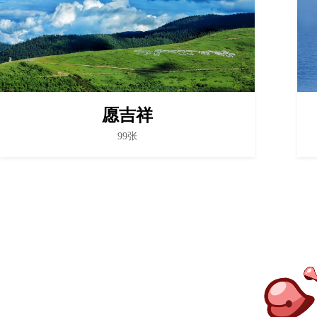
愿吉祥
99张