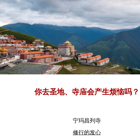
你去圣地、寺庙会产生烦恼吗？
宁玛昌列寺
修行的发心