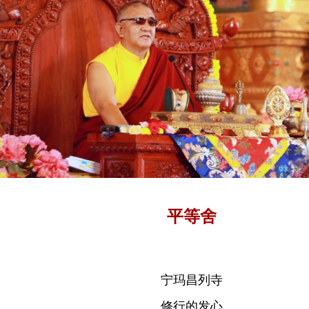
平等舍
宁玛昌列寺
修行的发心