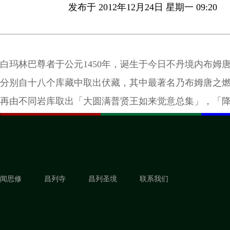
发布于 2012年12月24日 星期一 09:20
白玛林巴尊者于公元1450年，诞生于今日不丹境内布姆
分别自十八个库藏中取出伏藏，其中最著名乃布姆唐之
再由不同岩库取出「大圆满普贤王如来觉意总集」，「
等诸密续、法器甚多。
闻思修
昌列寺
昌列圣境
联系我们