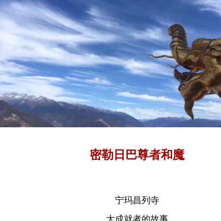
密勒日巴尊者和魔
宁玛昌列寺
大成就者的故事