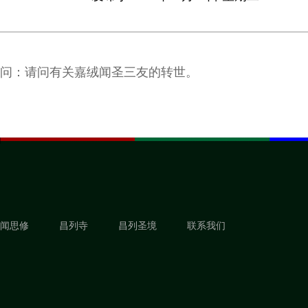
问：请问有关嘉绒闻圣三友的转世。
闻思修
昌列寺
昌列圣境
联系我们