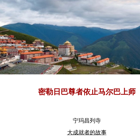
密勒日巴尊者依止马尔巴上师
宁玛昌列寺
大成就者的故事