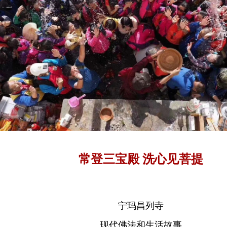
常登三宝殿 洗心见菩提
宁玛昌列寺
现代佛法和生活故事