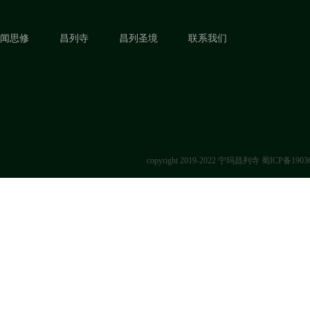
闻思修
昌列寺
昌列圣境
联系我们
copyright 2019-2022 宁玛昌列寺
蜀ICP备1903