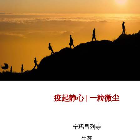
疫起静心 | 一粒微尘
宁玛昌列寺
生死