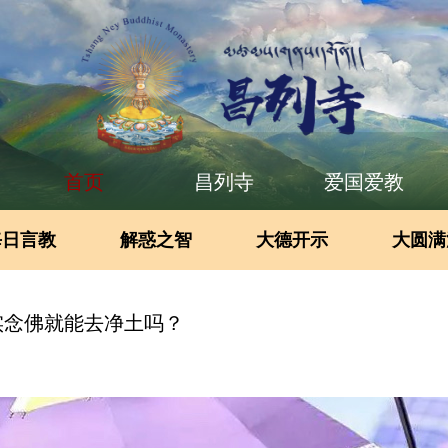
首页
昌列寺
爱国爱教
每日言教
解惑之智
大德开示
大圆满
实念佛就能去净土吗？