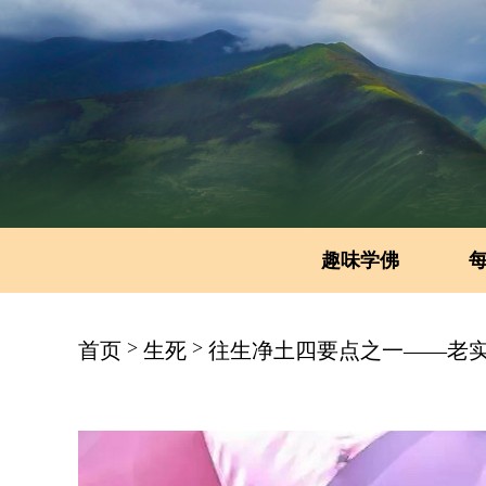
趣味学佛
>
>
首页
生死
往生净土四要点之一——老