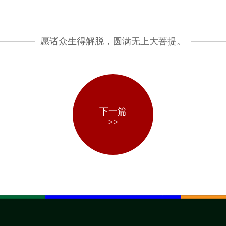
愿诸众生得解脱，圆满无上大菩提。
下一篇
>>