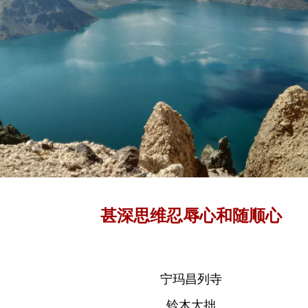
甚深思维忍辱心和随顺心
宁玛昌列寺
铃木大拙