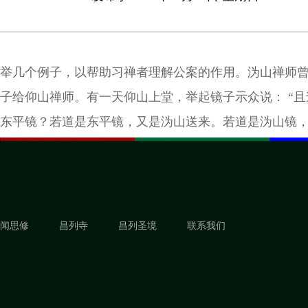
举几个例子，以帮助习禅者理解公案的作用。沩山禅师
子给仰山禅师。有一天仰山上堂，举起镜子示众说： “且道是沩山镜？
东平镜？若道是东平镜，又是沩山送来。若道是沩山镜
里。道得则留取。道不得则扑破去也。”众无语，师遂扑
闻思修
昌列寺
昌列圣境
联系我们