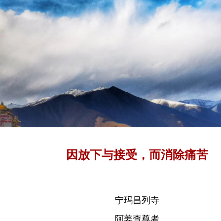
因放下与接受，而消除痛苦
宁玛昌列寺
阿姜查尊者