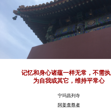
记忆和身心诸蕴一样无常，不需执
为自我或其它，维持平常心
宁玛昌列寺
阿姜查尊者