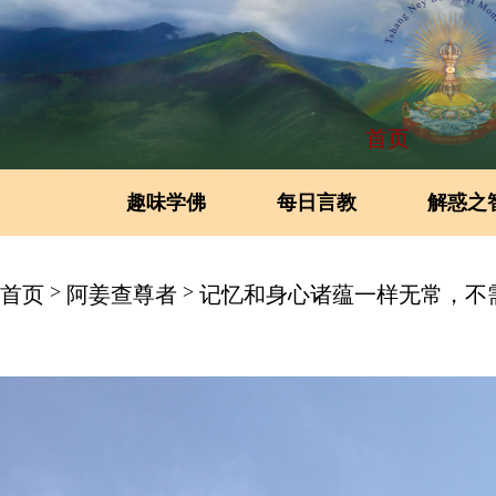
首页
趣味学佛
每日言教
解惑之
>
>
首页
阿姜查尊者
记忆和身心诸蕴一样无常，不