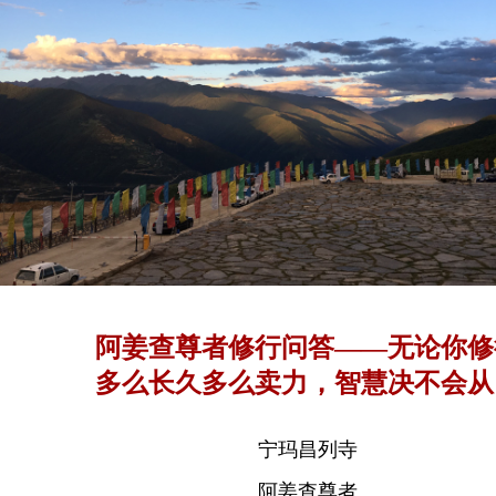
阿姜查尊者修行问答——无论你修
多么长久多么卖力，智慧决不会从
望中产生
宁玛昌列寺
阿姜查尊者